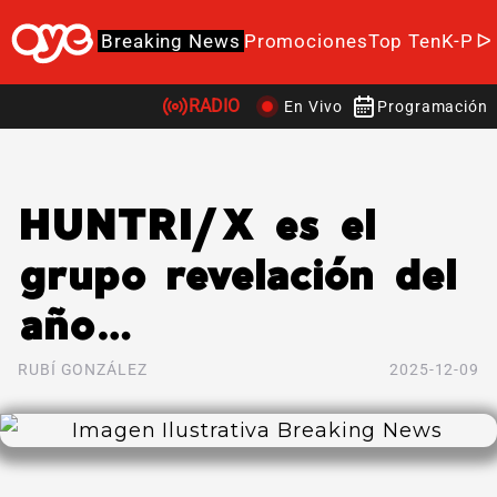
Breaking News
Promociones
Top Ten
K-Po
RADIO
En Vivo
Programación
HUNTRI/X es el
grupo revelación del
año…
RUBÍ GONZÁLEZ
2025-12-09