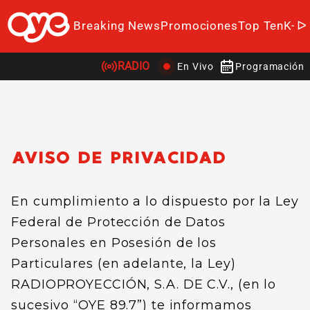
Breaking News
Promociones
Top Ten
K-P
RADIO
En Vivo
Programación
AVISO DE PRIVACIDAD
En cumplimiento a lo dispuesto por la Ley
Federal de Protección de Datos
Personales en Posesión de los
Particulares (en adelante, la Ley)
RADIOPROYECCIÓN, S.A. DE C.V., (en lo
sucesivo “OYE 89.7”) te informamos