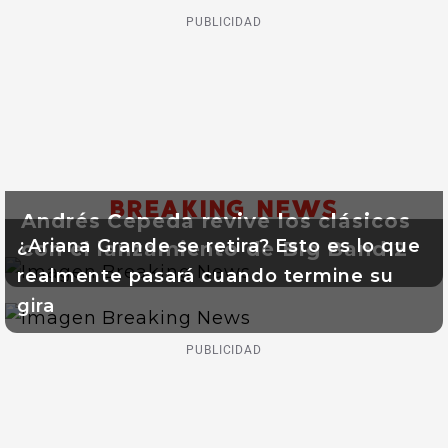
PUBLICIDAD
BREAKING NEWS
Andrés Cepeda revive los clásicos
¿Ariana Grande se retira? Esto es lo que
con el lanzamiento de Big Band 2
realmente pasará cuando termine su
gira
PUBLICIDAD