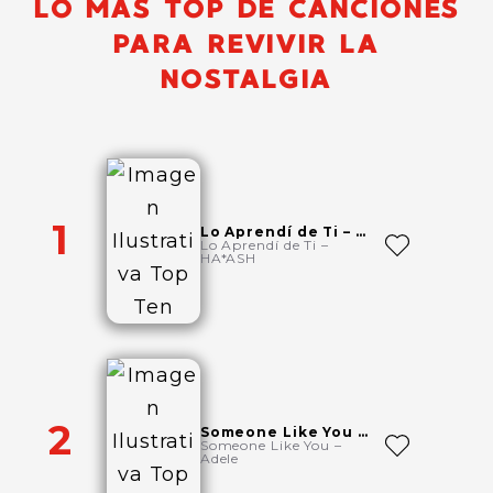
LO MÁS TOP DE CANCIONES
PARA REVIVIR LA
NOSTALGIA
1
Lo Aprendí de Ti – HA*ASH
Lo Aprendí de Ti –
HA*ASH
2
Someone Like You – Adele
Someone Like You –
Adele