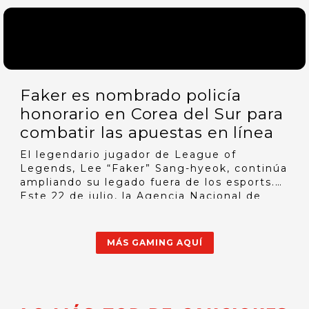
posibilidad de regalar juegos a usuarios …
Faker es nombrado policía
honorario en Corea del Sur para
combatir las apuestas en línea
El legendario jugador de League of
Legends, Lee “Faker” Sang-hyeok, continúa
ampliando su legado fuera de los esports.
Este 22 de julio, la Agencia Nacional de
Policía de Corea del Sur lo nombró oficial
honorario de policía y embajador para …
MÁS GAMING AQUÍ