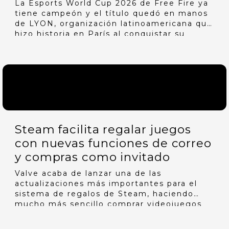
La Esports World Cup 2026 de Free Fire ya
tiene campeón y el título quedó en manos
de LYON, organización latinoamericana que
hizo historia en París al conquistar su
primer campeonato mundial. La gran figura
del torneo fue el chileno …
Steam facilita regalar juegos
con nuevas funciones de correo
y compras como invitado
Valve acaba de lanzar una de las
actualizaciones más importantes para el
sistema de regalos de Steam, haciendo
mucho más sencillo comprar videojuegos
para amigos y familiares. Entre las
novedades más destacadas está la