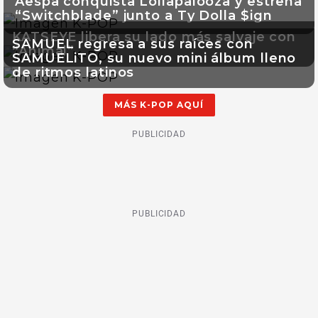
Aespa conquista Lollapalooza y estrena
“Switchblade” junto a Ty Dolla $ign
KATSEYE libera su lado más salvaje con
SAMUEL regresa a sus raíces con
“Animal”
SAMUELiTO, su nuevo mini álbum lleno
de ritmos latinos
MÁS K-POP AQUÍ
PUBLICIDAD
PUBLICIDAD