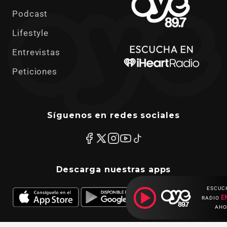
Podcast
Lifestyle
Entrevistas
Peticiones
Síguenos en redes sociales
Descarga nuestras apps
ESCUC
E
RADIO
AHO