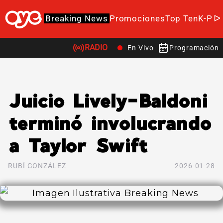
Breaking News
Promociones
Top Ten
K-Po
RADIO
En Vivo
Programación
Juicio Lively-Baldoni
terminó involucrando
a Taylor Swift
RUBÍ GONZÁLEZ
2026-01-28