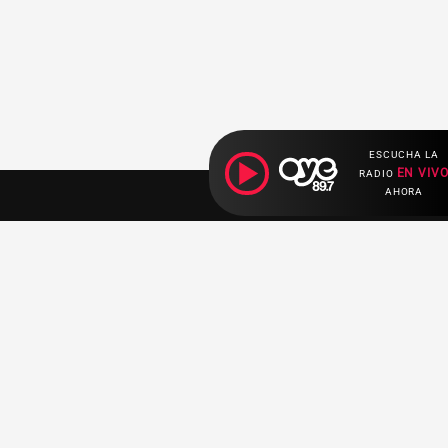
ESCUCHA LA
EN VIV
RADIO
AHORA
Ahora escuchas:
Nuestras
Radio en vivo
Secciones
Escucha nuestras
Breaking News
señales de
Radio en
vivo aquí.
Top Ten
K - Pop