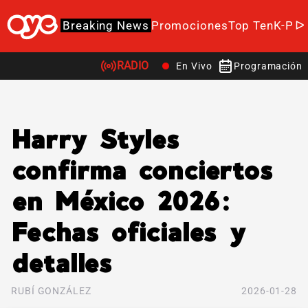
Breaking News
Promociones
Top Ten
K-Po
RADIO
En Vivo
Programación
Harry Styles
confirma conciertos
en México 2026:
Fechas oficiales y
detalles
RUBÍ GONZÁLEZ
2026-01-28