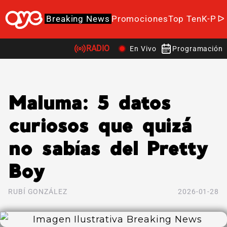
Breaking News
Promociones
Top Ten
K-Po
RADIO
En Vivo
Programación
Maluma: 5 datos
curiosos que quizá
no sabías del Pretty
Boy
RUBÍ GONZÁLEZ
2026-01-28