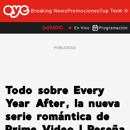
Breaking News
Promociones
Top Ten
K-P
RADIO
En Vivo
Programación
PUBLICIDAD
Todo sobre Every
Year After, la nueva
serie romántica de
Prime Video | Reseña