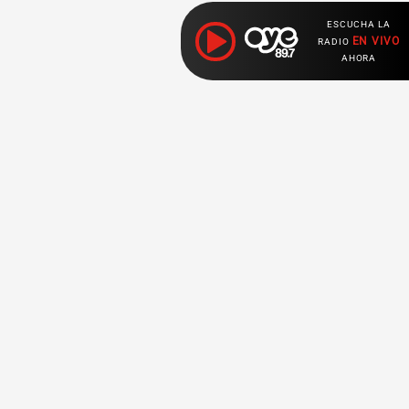
ESCUCHA LA
EN VIVO
RADIO
AHORA
Ahora escuchas:
Nuestras
Radio en vivo
Secciones
Escucha nuestras
Breaking News
señales de
Radio en
vivo aquí.
Top Ten