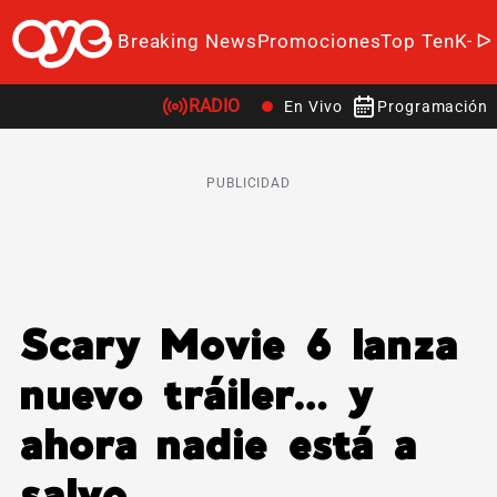
Breaking News
Promociones
Top Ten
K-P
RADIO
En Vivo
Programación
PUBLICIDAD
Scary Movie 6 lanza
nuevo tráiler… y
ahora nadie está a
salvo