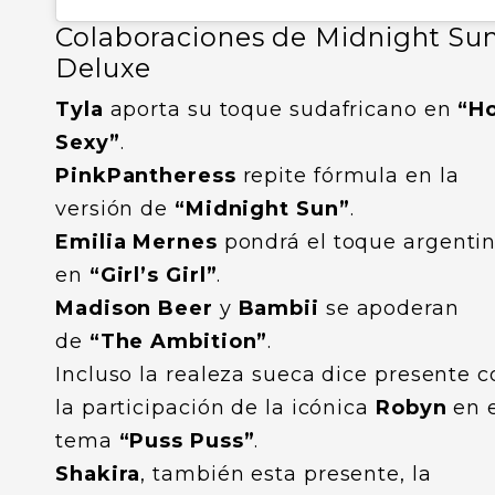
Colaboraciones de Midnight Su
Deluxe
Tyla
aporta su toque sudafricano en
“Ho
Sexy”
.
PinkPantheress
repite fórmula en la
versión de
“Midnight Sun”
.
Emilia Mernes
pondrá el toque argenti
en
“Girl’s Girl”
.
Madison Beer
y
Bambii
se apoderan
de
“The Ambition”
.
Incluso la realeza sueca dice presente c
la participación de la icónica
Robyn
en e
tema
“Puss Puss”
.
Shakira
, también esta presente, la