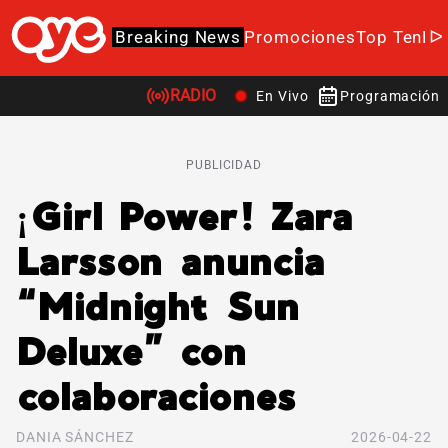
Breaking News
Promociones
Top Ten
K-
RADIO
En Vivo
Programación
PUBLICIDAD
¡Girl Power! Zara
Larsson anuncia
“Midnight Sun
Deluxe” con
colaboraciones
DANIA SÁNCHEZ
2026-04-22