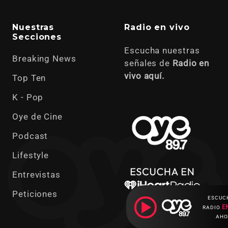
Nuestras
Radio en vivo
Secciones
Escucha nuestras
Breaking News
señales de
Radio en
vivo aquí.
Top Ten
K - Pop
Oye de Cine
Podcast
Lifestyle
Entrevistas
Peticiones
ESCUC
E
RADIO
AHO