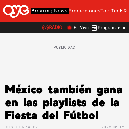
Breaking News
Promociones
Top Ten
K-P
RADIO
En Vivo
Programación
PUBLICIDAD
México también gana
en las playlists de la
Fiesta del Fútbol
RUBÍ GONZÁLEZ
2026-06-15