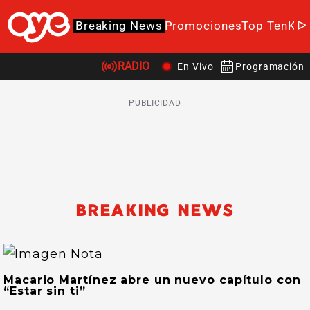
Breaking News
Promociones
Top Ten
K-P
RADIO
En Vivo
Programación
PUBLICIDAD
BREAKING NEWS
Macario Martínez abre un nuevo capítulo con
“Estar sin ti”