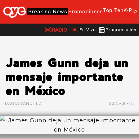
Top Ten
K-Po
Breaking News
Promociones
RADIO
En Vivo
Programación
James Gunn deja un
mensaje importante
en México
DANIA SÁNCHEZ
2025-06-18