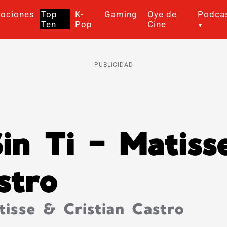
ociones
Top
K-
Gaming
Oye de
Podca
Ten
Pop
Cine
PUBLICIDAD
n Ti – Matiss
stro
isse & Cristian Castro