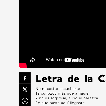
Letra de la 
No necesito escucharte
Te conozco más que a nadie
Y no es sorpresa, aunque parezca
Sé que hasta aquí llegaste