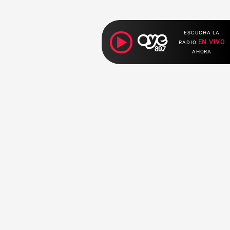
ESCUCHA LA
EN VIVO
RADIO
AHORA
Ahora escuchas:
Nuestras
Radio en vivo
Secciones
Escucha nuestras
Breaking News
señales de
Radio en