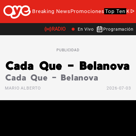
Breaking News
Promociones
Top Ten
K-P
RADIO
En Vivo
Programación
PUBLICIDAD
Cada Que – Belanova
Cada Que – Belanova
MARIO ALBERTO
2026-07-03