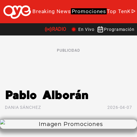
Breaking News
Promociones
Top Ten
K-P
RADIO
En Vivo
Programación
PUBLICIDAD
Pablo Alborán
DANIA SÁNCHEZ
2026-04-07