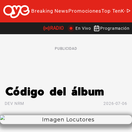
Breaking News
Promociones
Top Ten
K-P
RADIO
En Vivo
Programación
PUBLICIDAD
Código del álbum
DEV NRM
2026-07-06