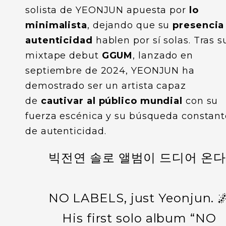
solista de YEONJUN apuesta por
lo
minimalista
, dejando que su
presencia
autenticidad
hablen por sí solas. Tras s
mixtape debut
GGUM
, lanzado en
septiembre de 2024, YEONJUN ha
demostrado ser un artista capaz
de
cautivar al público mundial
con su
fuerza escénica y su búsqueda constant
de autenticidad.
빅전연 솔로 앨범이 드디어 온다
NO LABELS, just Yeonjun. 
His first solo album “NO