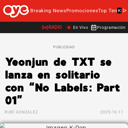
Breaking News
Promociones
Top Ten
K-P
RADIO
En Vivo
Programación
PUBLICIDAD
Yeonjun de TXT se
lanza en solitario
con “No Labels: Part
01”
RUBÍ GONZÁLEZ
2025-10-17