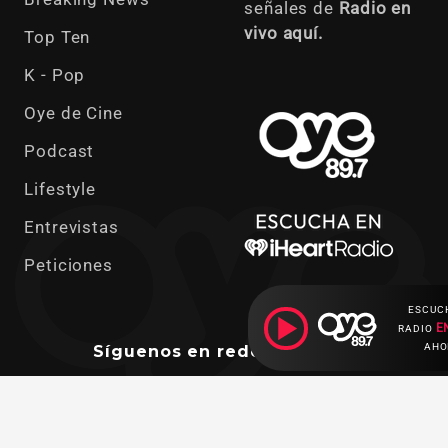
señales de
Radio en
vivo aquí.
Top Ten
K - Pop
Oye de Cine
Podcast
Lifestyle
Entrevistas
Peticiones
ESCUC
E
RADIO
AHO
Síguenos en redes sociales
Ahora escuchas: