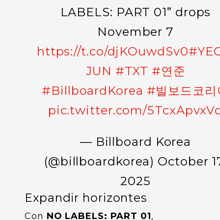
LABELS: PART 01” drops
November 7
https://t.co/djKOuwdSv0
#YE
JUN
#TXT
#연준
#BillboardKorea
#빌보드코리
pic.twitter.com/5TcxApvxV
— Billboard Korea
(@billboardkorea)
October 1
2025
Expandir horizontes
Con
NO LABELS: PART 01
,