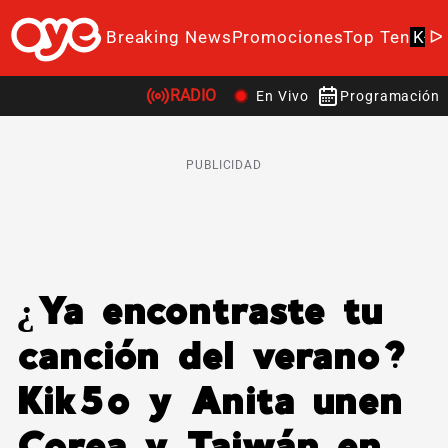
Breaking News
Promociones
Top Ten
K-P
RADIO
En Vivo
Programación
PUBLICIDAD
¿Ya encontraste tu
canción del verano?
Kik5o y Anita unen
Corea y Taiwán en