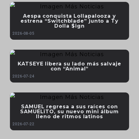
Aespa conquista Lollapalooza y
estrena “Switchblade” junto a Ty
Dolla $ign
2026-08-05
KATSEYE libera su lado más salvaje
con “Animal”
2026-07-24
SAMUEL regresa a sus raíces con
SAMUELiTO, su nuevo mini álbum
lleno de ritmos latinos
2026-07-22