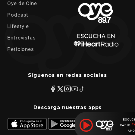
Oye de Cine
Podcast
Lifestyle
Entrevistas
Peticiones
Síguenos en redes sociales
Descarga nuestras apps
ESCUC
E
RADIO
AHO