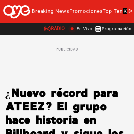
Breaking News
Promociones
Top Ten
K-P
RADIO
En Vivo
Programación
PUBLICIDAD
¿Nuevo récord para
ATEEZ? El grupo
hace historia en
Billboard y sigue los