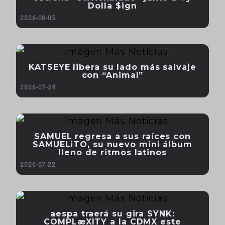
Dolla $ign
2026-08-05
KATSEYE libera su lado más salvaje
con “Animal”
2026-07-24
SAMUEL regresa a sus raíces con
SAMUELiTO, su nuevo mini álbum
lleno de ritmos latinos
2026-07-22
aespa traerá su gira SYNK:
COMPLæXITY a la CDMX este