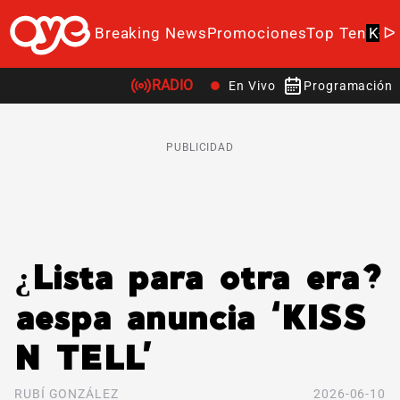
Breaking News
Promociones
Top Ten
K-P
RADIO
En Vivo
Programación
PUBLICIDAD
¿Lista para otra era?
aespa anuncia ‘KISS
N TELL’
RUBÍ GONZÁLEZ
2026-06-10