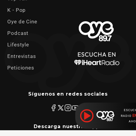
K - Pop
Oye de Cine
Podcast
Lifestyle
Entrevistas
Peticiones
Síguenos en redes sociales
ESCUC
E
RADIO
AHO
Descarga nuestras apps