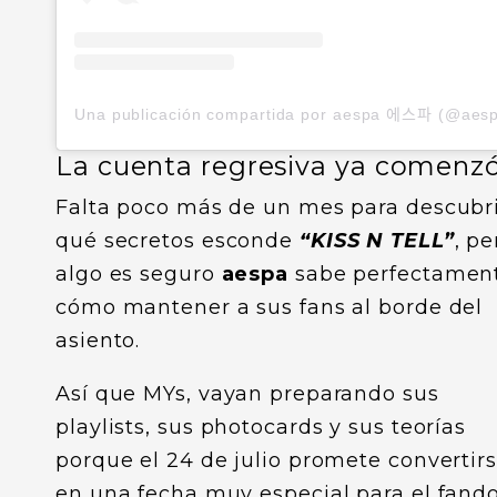
La cuenta regresiva ya comenz
Falta poco más de un mes para descubr
qué secretos esconde
“KISS N TELL”
, pe
algo es seguro
aespa
sabe perfectamen
cómo mantener a sus fans al borde del
asiento.
Así que MYs, vayan preparando sus
playlists, sus photocards y sus teorías
porque el 24 de julio promete convertir
en una fecha muy especial para el fand