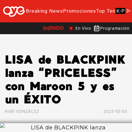
Breaking News
Promociones
Top Ten
K-Pop
RADIO
En Vivo
Programación
LISA de BLACKPINK
lanza “PRICELESS”
con Maroon 5 y es
un ÉXITO
RUBÍ GONZÁLEZ
2025-05-05