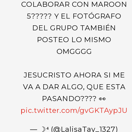
COLABORAR CON MAROON
5????? Y EL FOTÓGRAFO
DEL GRUPO TAMBIÉN
POSTEO LO MISMO
OMGGGG
JESUCRISTO AHORA SI ME
VA A DAR ALGO, QUE ESTA
PASANDO???? 👀
pic.twitter.com/gvGKTAypJU
— ☽⁴ (@LalisaTay_1327)