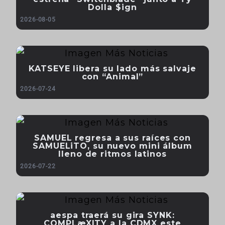
Dolla $ign
2026-08-05
KATSEYE libera su lado más salvaje
con “Animal”
2026-07-24
SAMUEL regresa a sus raíces con
SAMUELiTO, su nuevo mini álbum
lleno de ritmos latinos
2026-07-22
aespa traerá su gira SYNK:
COMPLæXITY a la CDMX este