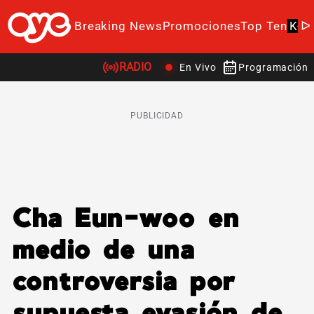
Breaking News
Promociones
Top Ten
K-P
RADIO
En Vivo
Programación
PUBLICIDAD
Cha Eun-woo en
medio de una
controversia por
supuesta evasión de