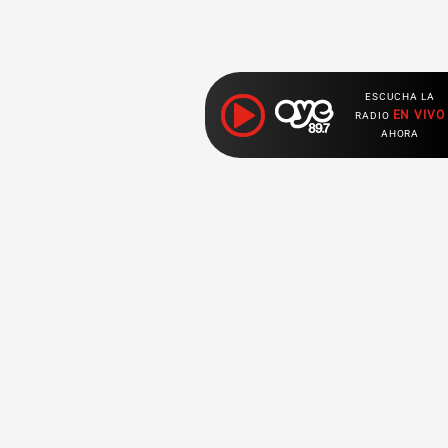
ESCUCHA LA
EN VIVO
RADIO
AHORA
Ahora escuchas:
Nuestras
Radio en vivo
Secciones
Escucha nuestras
Breaking News
señales de
Radio en
vivo aquí.
Top Ten
K - Pop