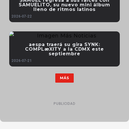
SAMUEL regresa a sus raíces con
SAMUELiTO, su nuevo mini álbum
lleno de ritmos latinos
2026-07-22
aespa traerá su gira SYNK:
COMPLæXITY a la CDMX este
septiembre
2026-07-21
MÁS
PUBLICIDAD