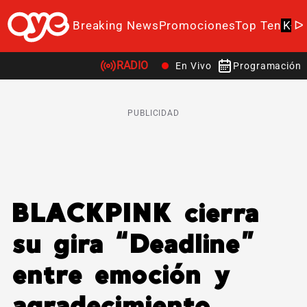
Breaking News
Promociones
Top Ten
K-P
RADIO
En Vivo
Programación
PUBLICIDAD
BLACKPINK cierra
su gira “Deadline”
entre emoción y
agradecimiento