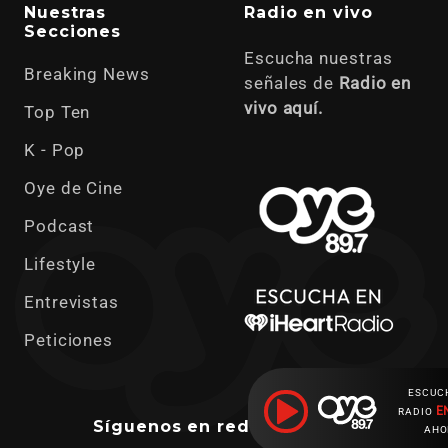
Nuestras
Radio en vivo
Secciones
Escucha nuestras
Breaking News
señales de
Radio en
vivo aquí.
Top Ten
K - Pop
Oye de Cine
Podcast
Lifestyle
Entrevistas
Peticiones
ESCUC
E
RADIO
Síguenos en redes sociales
AHO