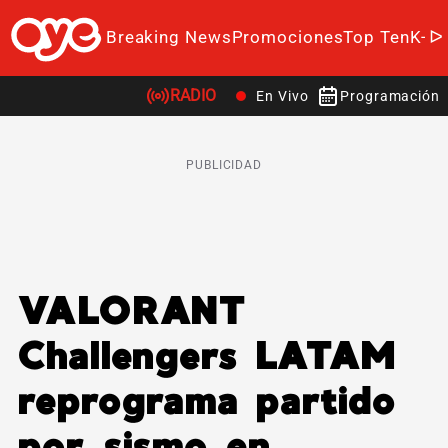
Breaking News
Promociones
Top Ten
K-P
RADIO
En Vivo
Programación
PUBLICIDAD
VALORANT
Challengers LATAM
reprograma partido
por sismo en