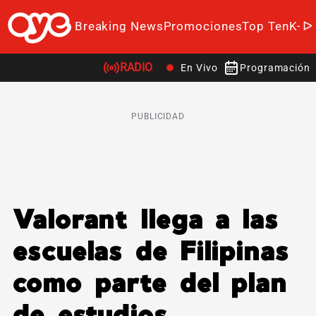
Breaking News
Promociones
Top Ten
K-P
RADIO
En Vivo
Programación
PUBLICIDAD
Valorant llega a las
escuelas de Filipinas
como parte del plan
de estudios