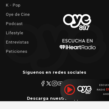
K - Pop
Oye de Cine
Podcast
Lifestyle
Entrevistas
Peticiones
Síguenos en redes sociales
ESCUC
E
RADIO
AHO
Descarga nuestras apps
Ahora escuchas: