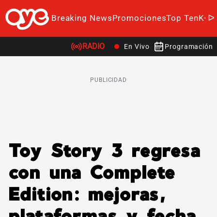
Breaking News
Promociones
Top Ten
K-P
RADIO
En Vivo
Programación
PUBLICIDAD
Toy Story 3 regresa
con una Complete
Edition: mejoras,
plataformas y fecha