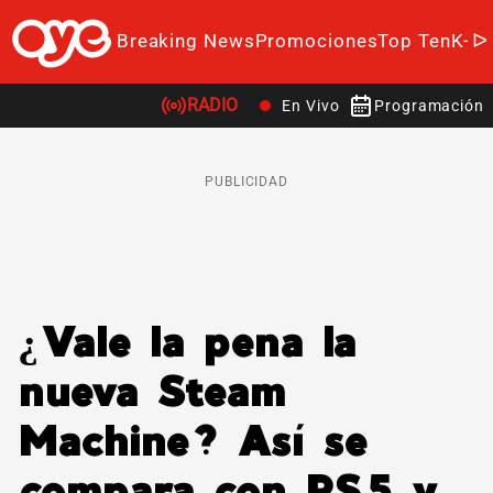
Breaking News
Promociones
Top Ten
K-P
RADIO
En Vivo
Programación
PUBLICIDAD
¿Vale la pena la
nueva Steam
Machine? Así se
compara con PS5 y