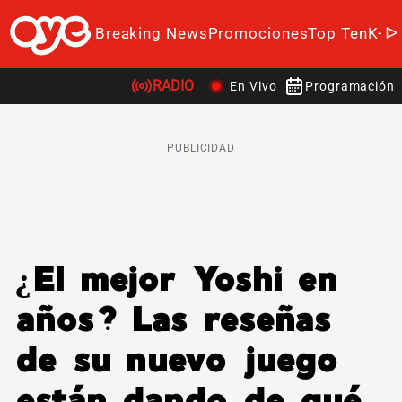
Breaking News
Promociones
Top Ten
K-P
RADIO
En Vivo
Programación
PUBLICIDAD
¿El mejor Yoshi en
años? Las reseñas
de su nuevo juego
están dando de qué