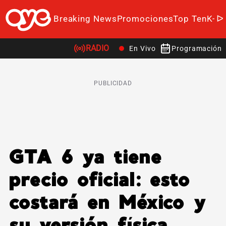
Breaking News
Promociones
Top Ten
K-P
RADIO
En Vivo
Programación
PUBLICIDAD
GTA 6 ya tiene
precio oficial: esto
costará en México y
su versión física