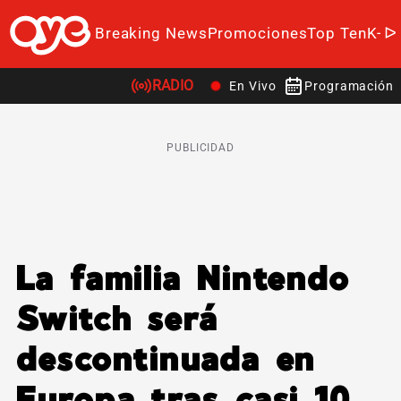
Breaking News
Promociones
Top Ten
K-P
RADIO
En Vivo
Programación
PUBLICIDAD
La familia Nintendo
Switch será
descontinuada en
Europa tras casi 10