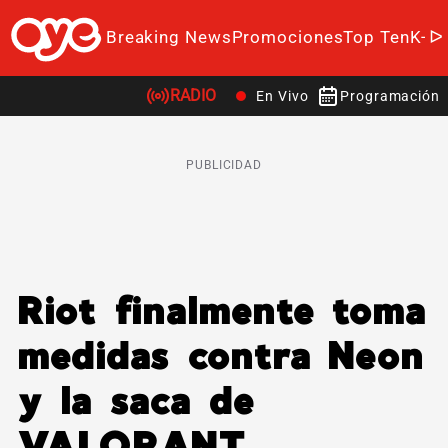
Breaking News
Promociones
Top Ten
K-P
RADIO
En Vivo
Programación
PUBLICIDAD
Riot finalmente toma
medidas contra Neon
y la saca de
VALORANT