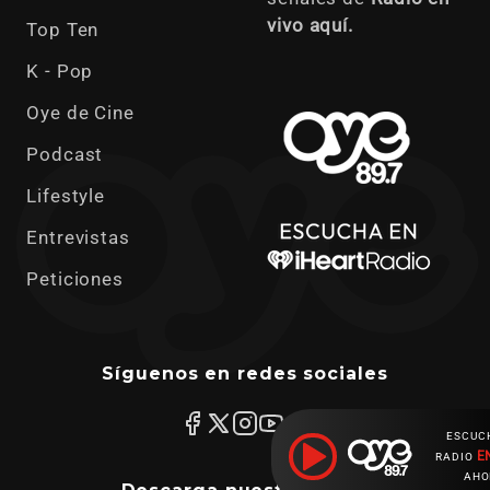
vivo aquí.
Top Ten
K - Pop
Oye de Cine
Podcast
Lifestyle
Entrevistas
Peticiones
Síguenos en redes sociales
ESCUC
E
RADIO
AHO