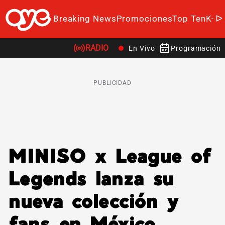
Breaking News
Promociones
Top Ten
K-P
RADIO
En Vivo
Programación
PUBLICIDAD
MINISO x League of
Legends lanza su
nueva colección y
fans en México