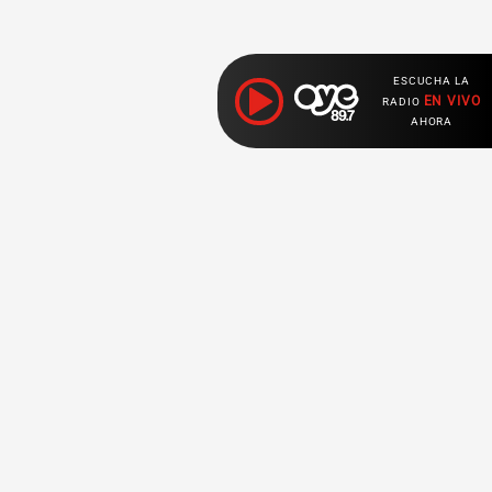
ESCUCHA LA
EN VIVO
RADIO
AHORA
Ahora escuchas:
Nuestras
Radio en vivo
Secciones
Escucha nuestras
Breaking News
señales de
Radio en