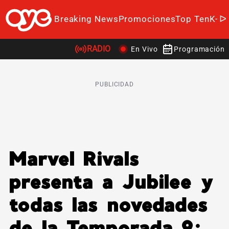
Breaking News
Promociones
Top Ten
K-P
RADIO
En Vivo
Programación
PUBLICIDAD
Marvel Rivals
presenta a Jubilee y
todas las novedades
de la Temporada 9: