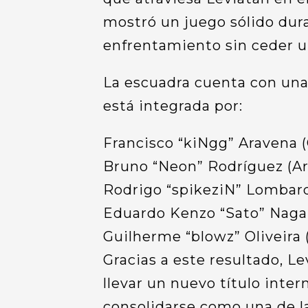
mostró un juego sólido duran
enfrentamiento sin ceder u
La escuadra cuenta con una
está integrada por:
Francisco “kiNgg” Aravena (
Bruno “Neon” Rodríguez (A
Rodrigo “spikeziN” Lombardi
Eduardo Kenzo “Sato” Naga
Guilherme “blowz” Oliveira (
Gracias a este resultado, L
llevar un nuevo título inte
consolidarse como una de l