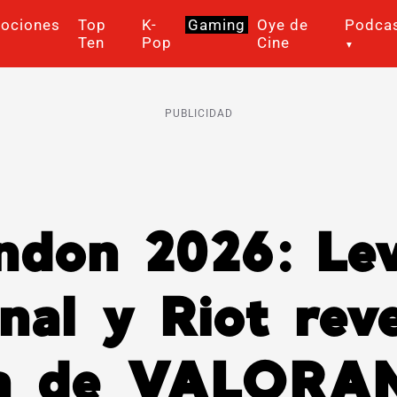
ociones
Top
K-
Gaming
Oye de
Podca
Ten
Pop
Cine
PUBLICIDAD
ndon 2026: Lev
inal y Riot rev
pa de VALORA