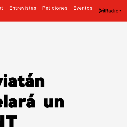
st
Entrevistas
Peticiones
Eventos
Radio
iatán
elará un
NT