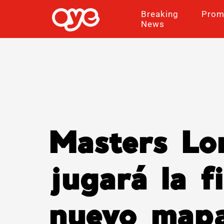
Breaking
Prom
News
Masters Lo
jugará la f
nuevo ma