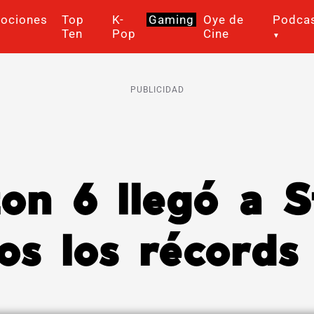
ociones
Top
K-
Gaming
Oye de
Podca
Ten
Pop
Cine
PUBLICIDAD
zon 6 llegó a 
os los récords