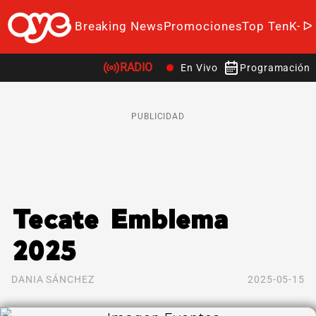
Breaking News
Promociones
Top Ten
K-P
RADIO
En Vivo
Programación
PUBLICIDAD
Tecate Emblema
2025
DANIA SÁNCHEZ
2025-05-15