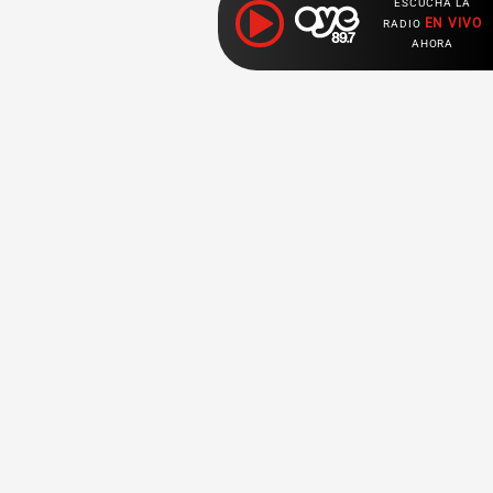
ESCUCHA LA
EN VIVO
RADIO
AHORA
Ahora escuchas:
Nuestras
Radio en vivo
Secciones
Escucha nuestras
Breaking News
señales de
Radio en
vivo aquí.
Top Ten
K - Pop