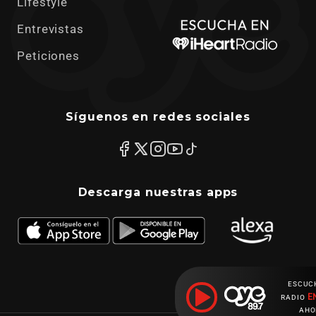
Lifestyle
Entrevistas
Peticiones
Síguenos en redes sociales
Descarga nuestras apps
ESCUC
E
RADIO
AHO