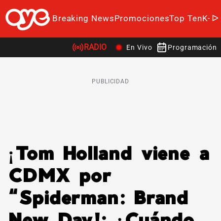
Breaking News
Promociones
Top Ten
K-P
RADIO
En Vivo
Programación
PUBLICIDAD
¡Tom Holland viene a
CDMX por
“Spiderman: Brand
New Day!: ¿Cuándo