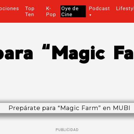
ociones
Top
K-
Oye de
Podcast
Lifesty
Ten
Pop
Cine
para “Magic F
PUBLICIDAD