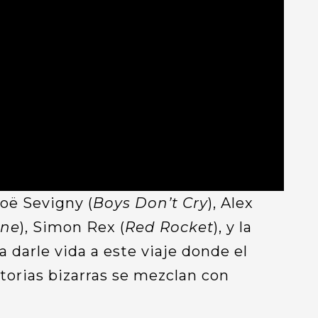
loë Sevigny (
Boys Don’t Cry
), Alex
One
), Simon Rex (
Red Rocket
), y la
darle vida a este viaje donde el
storias bizarras se mezclan con