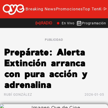
Breaking News
Promociones
Top Ten
K-P
RADIO
En Vivo
Programación
PUBLICIDAD
Prepárate: Alerta
Extinción arranca
con pura acción y
adrenalina
RUBÍ GONZÁLEZ
2026-01-05