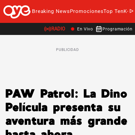
Breaking News
Promociones
Top Ten
K-P
RADIO
En Vivo
Programación
PUBLICIDAD
PAW Patrol: La Dino
Película presenta su
aventura más grande
hasta ahora