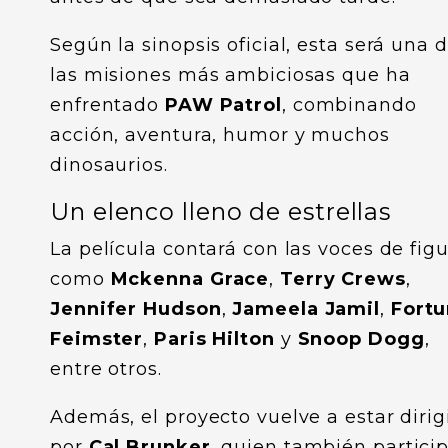
Según la sinopsis oficial, esta será una 
las misiones más ambiciosas que ha
enfrentado
PAW Patrol
, combinando
acción, aventura, humor y muchos
dinosaurios.
Un elenco lleno de estrellas
La película contará con las voces de fig
como
Mckenna Grace
,
Terry Crews
,
Jennifer Hudson
,
Jameela Jamil
,
Fort
Feimster
,
Paris Hilton
y
Snoop Dogg
,
entre otros.
Además, el proyecto vuelve a estar dirig
por
Cal Brunker
, quien también partici