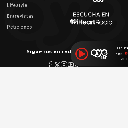
Lifestyle
Entrevistas
Peticiones
ESCUC
Síguenos en redes sociales
E
RADIO
AHO
Ahora escuchas:
Descarga nuestras apps