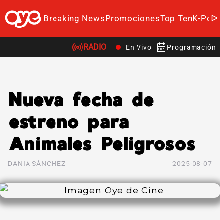
Breaking News
Promociones
Top Ten
K-Pop
RADIO
En Vivo
Programación
Nueva fecha de
estreno para
Animales Peligrosos
DANIA SÁNCHEZ
2025-08-07