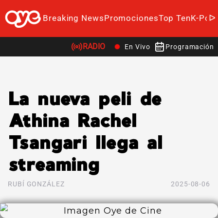
Breaking News
Promociones
Top Ten
K-Pop
RADIO
En Vivo
Programación
La nueva peli de
Athina Rachel
Tsangari llega al
streaming
RUBÍ GONZÁLEZ
2025-08-06