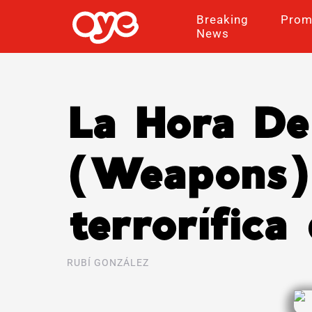
Breaking
Prom
News
La Hora De
(Weapons) 
terrorífica
RUBÍ GONZÁLEZ