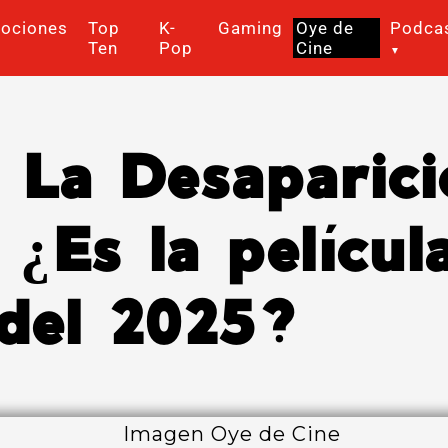
ociones
Top
K-
Gaming
Oye de
Podca
Ten
Pop
Cine
 La Desaparici
¿Es la películ
 del 2025?