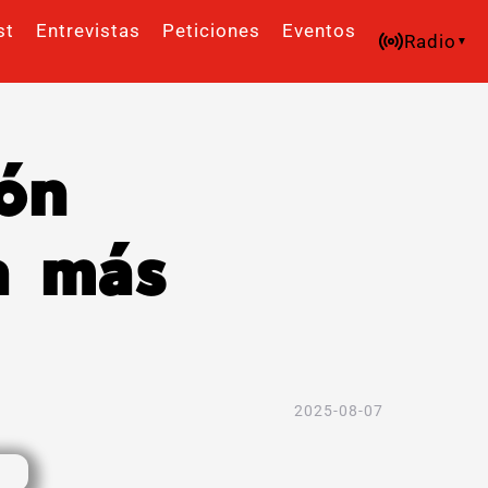
st
Entrevistas
Peticiones
Eventos
Radio
ón
a más
2025-08-07