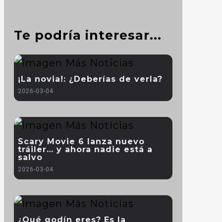
Te podría interesar...
¡La novia!: ¿Deberías de verla?
2026-03-04
Scary Movie 6 lanza nuevo
tráiler… y ahora nadie está a
salvo
2026-03-04
¿Qué godín eres? Es la