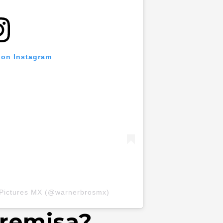
 on Instagram
 Pictures MX (@warnerbrosmx)
premisa?