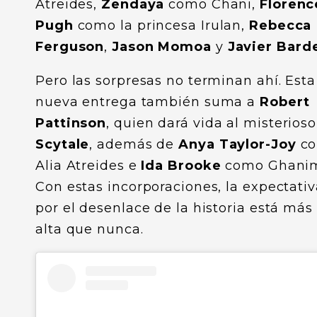
Atreides,
Zendaya
como Chani,
Florenc
Pugh
como la princesa Irulan,
Rebecca
Ferguson
,
Jason Momoa
y
Javier Bar
Pero las sorpresas no terminan ahí. Esta
nueva entrega también suma a
Robert
Pattinson
, quien dará vida al misterioso
Scytale
, además de
Anya Taylor-Joy
c
Alia Atreides e
Ida Brooke
como Ghani
Con estas incorporaciones, la expectativ
por el desenlace de la historia está más
alta que nunca.