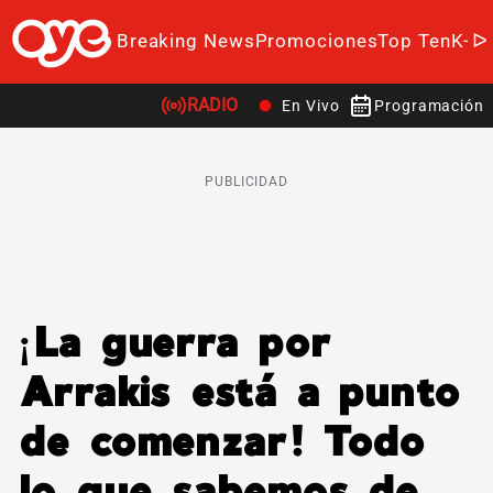
Breaking News
Promociones
Top Ten
K-P
RADIO
En Vivo
Programación
PUBLICIDAD
¡La guerra por
Arrakis está a punto
de comenzar! Todo
lo que sabemos de