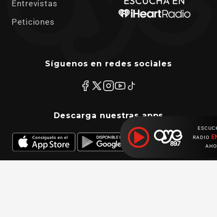
Entrevistas
Peticiones
Síguenos en redes sociales
Descarga nuestras apps
ESCUC
E
RADIO
AHO
Ahora escuchas:
© 2025 Oye. Todos los derechos reservados. El material de este sitio no