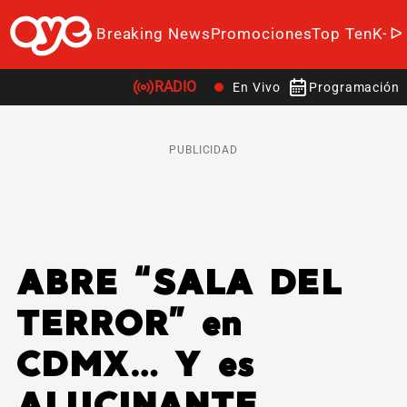
Breaking News
Promociones
Top Ten
K-P
RADIO
En Vivo
Programación
PUBLICIDAD
ABRE “SALA DEL
TERROR” en
CDMX… Y es
ALUCINANTE