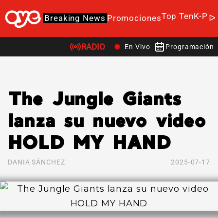
Top Ten
K-Po
Breaking News
Promociones
RADIO
En Vivo
Programación
The Jungle Giants
lanza su nuevo video
HOLD MY HAND
DANIA SÁNCHEZ
2025-07-17