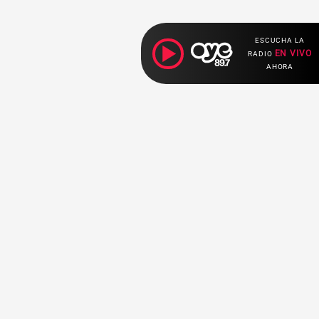
ESCUCHA LA
EN VIVO
RADIO
AHORA
Ahora escuchas:
Nuestras
Radio en vivo
Secciones
Escucha nuestras
Breaking News
señales de
Radio en