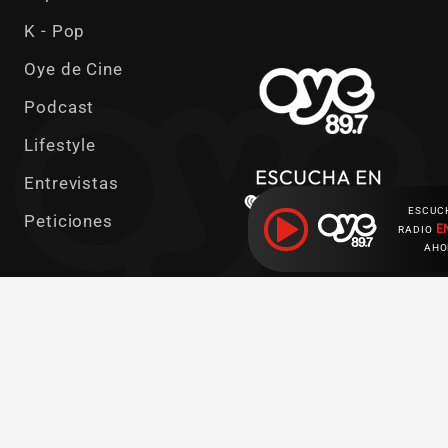
K - Pop
Oye de Cine
Podcast
Lifestyle
Entrevistas
ESCUC
Peticiones
E
RADIO
AHO
Ahora escuchas:
Síguenos en redes sociales
Descarga nuestras apps