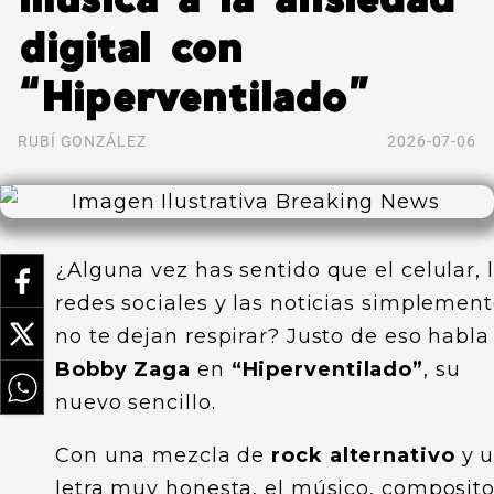
digital con
“Hiperventilado”
RUBÍ GONZÁLEZ
2026-07-06
¿Alguna vez has sentido que el celular, 
redes sociales y las noticias simplemen
no te dejan respirar? Justo de eso habla
Bobby Zaga
en
“Hiperventilado”
, su
nuevo sencillo.
Con una mezcla de
rock alternativo
y 
letra muy honesta, el músico, composito