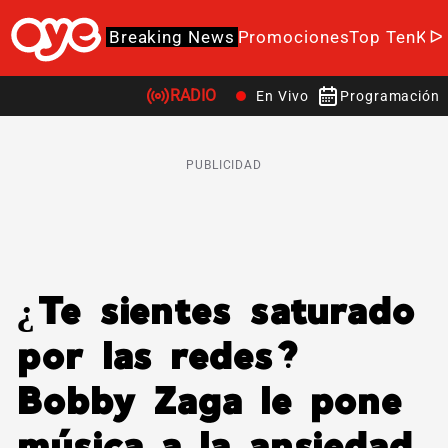
Breaking News
Promociones
Top Ten
K-P
RADIO
En Vivo
Programación
PUBLICIDAD
¿Te sientes saturado
por las redes?
Bobby Zaga le pone
música a la ansiedad