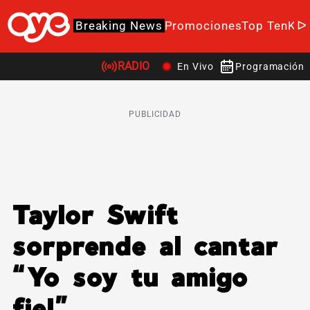
Breaking News
Promociones
Top Ten
K-P
RADIO
En Vivo
Programación
PUBLICIDAD
Taylor Swift
sorprende al cantar
“Yo soy tu amigo
fiel”