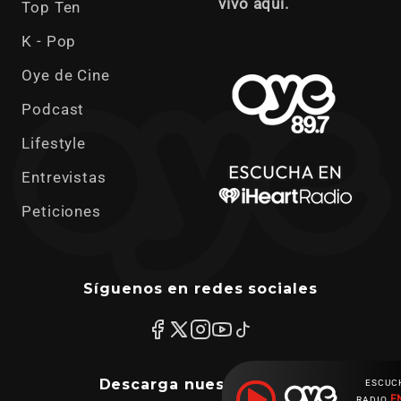
vivo aquí.
Top Ten
K - Pop
Oye de Cine
Podcast
Lifestyle
Entrevistas
Peticiones
Síguenos en redes sociales
Descarga nuestras apps
ESCUC
E
RADIO