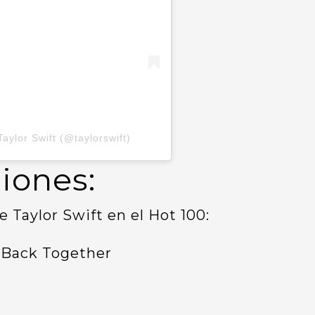
aylor Swift (@taylorswift)
iones:
 Taylor Swift en el Hot 100:
 Back Together