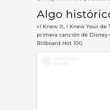
Algo históri
«I Knew It, I Knew You» de T
primera canción de Disney e
Billboard Hot 100.