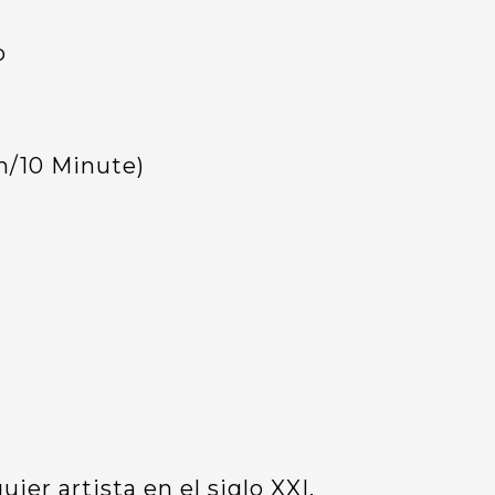
o
on/10 Minute)
er artista en el siglo XXI.