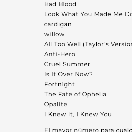
Bad Blood
Look What You Made Me D
cardigan
willow
All Too Well (Taylor’s Versi
Anti-Hero
Cruel Summer
Is It Over Now?
Fortnight
The Fate of Ophelia
Opalite
I Knew It, I Knew You
El mayor número para cualqui