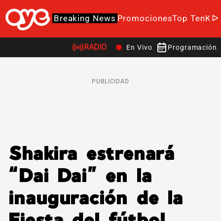
Breaking News
Promociones
Top Ten
K-P
RADIO
En Vivo
Programación
PUBLICIDAD
Shakira estrenará
“Dai Dai” en la
inauguración de la
Fiesta del fútbol